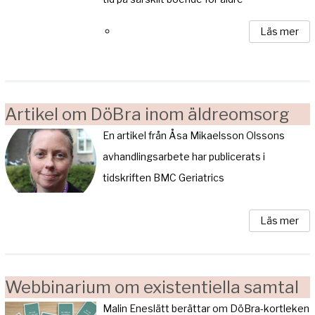
Läs mer
Artikel om DöBra inom äldreomsorg
En artikel från Åsa Mikaelsson Olssons
avhandlingsarbete har publicerats i
tidskriften BMC Geriatrics
Läs mer
Webbinarium om existentiella samtal
Malin Eneslätt berättar om DöBra-kortleken