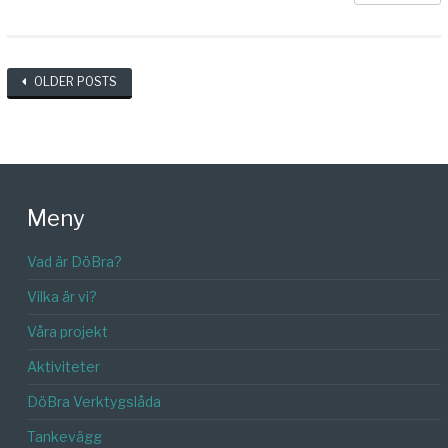
Posts
OLDER POSTS
navigation
Meny
Vad är DöBra?
Vilka är vi?
Våra projekt
Aktiviteter
DöBra Verktygslåda
Tankevägg