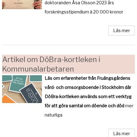
doktoranden Åsa Olsson 2023 års
forskningsstipendium á 20 000 kronor
Läs mer
Artikel om DöBra-kortleken i
Kommunalarbetaren
Läs om erfarenheter från Fruängsgårdens
vård- och omsorgsboende i Stockholm där
DöBra-kortleken används som ett verktyg
för att göra samtal om döende och död
mer
naturliga
Läs mer