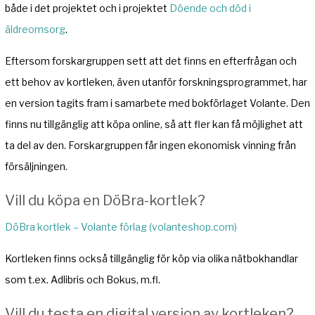
både i det projektet och i projektet
Döende och död i
äldreomsorg
.
Eftersom forskargruppen sett att det finns en efterfrågan och
ett behov av kortleken, även utanför forskningsprogrammet, har
en version tagits fram i samarbete med bokförlaget Volante. Den
finns nu tillgänglig att köpa online, så att fler kan få möjlighet att
ta del av den. Forskargruppen får ingen ekonomisk vinning från
försäljningen.
Vill du köpa en DöBra-kortlek?
DöBra kortlek – Volante förlag (volanteshop.com)
Kortleken finns också tillgänglig för köp via olika nätbokhandlar
som t.ex. Adlibris och Bokus, m.fl.
Vill du testa en digital version av kortleken?