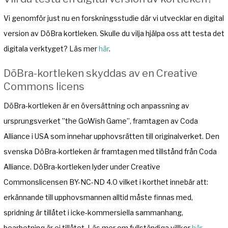
Vi genomför just nu en forskningsstudie där vi utvecklar en digital
version av DöBra kortleken. Skulle du vilja hjälpa oss att testa det
digitala verktyget? Läs mer
här
.
DöBra-kortleken skyddas av en Creative
Commons licens
DöBra-kortleken är en översättning och anpassning av
ursprungsverket ”the GoWish Game”, framtagen av Coda
Alliance i USA som innehar upphovsrätten till originalverket. Den
svenska DöBra-kortleken är framtagen med tillstånd från Coda
Alliance. DöBra-kortleken lyder under Creative
Commonslicensen BY-NC-ND 4.0 vilket i korthet innebär att:
erkännande till upphovsmannen alltid måste finnas med,
spridning är tillåtet i icke-kommersiella sammanhang,
bearbetning är ej tillåtet. Läs mer om fullständiga villkor
här
.