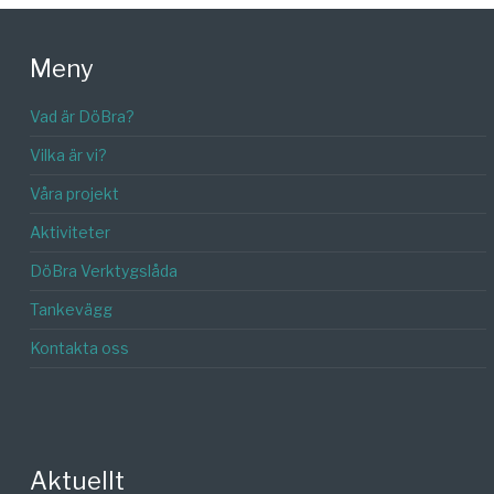
Meny
Vad är DöBra?
Vilka är vi?
Våra projekt
Aktiviteter
DöBra Verktygslåda
Tankevägg
Kontakta oss
Aktuellt