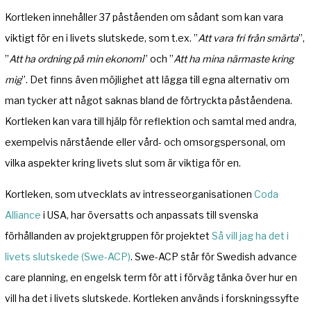
Kortleken innehåller 37 påståenden om sådant som kan vara
viktigt för en i livets slutskede, som t.ex. ”
Att vara fri från smärta
”,
”
Att ha ordning på min ekonomi
” och ”
Att ha mina närmaste kring
mig
”. Det finns även möjlighet att lägga till egna alternativ om
man tycker att något saknas bland de förtryckta påståendena.
Kortleken kan vara till hjälp för reflektion och samtal med andra,
exempelvis närstående eller vård- och omsorgspersonal, om
vilka aspekter kring livets slut som är viktiga för en.
Kortleken, som utvecklats av intresseorganisationen
Coda
Alliance
i USA, har översatts och anpassats till svenska
förhållanden av projektgruppen för projektet
Så vill jag ha det i
livets slutskede (Swe-ACP)
. Swe-ACP står för Swedish advance
care planning, en engelsk term för att i förväg tänka över hur en
vill ha det i livets slutskede. Kortleken används i forskningssyfte