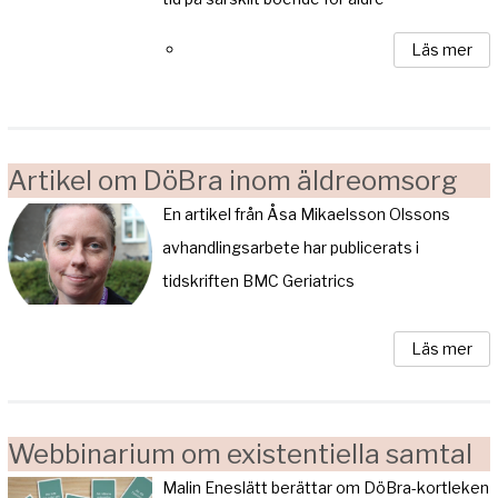
Läs mer
Artikel om DöBra inom äldreomsorg
En artikel från Åsa Mikaelsson Olssons
avhandlingsarbete har publicerats i
tidskriften BMC Geriatrics
Läs mer
Webbinarium om existentiella samtal
Malin Eneslätt berättar om DöBra-kortleken