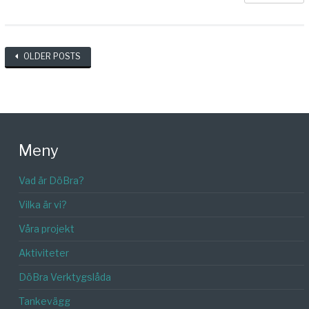
Posts
OLDER POSTS
navigation
Meny
Vad är DöBra?
Vilka är vi?
Våra projekt
Aktiviteter
DöBra Verktygslåda
Tankevägg