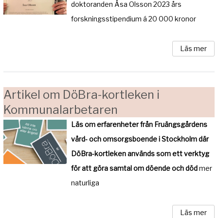
doktoranden Åsa Olsson 2023 års
forskningsstipendium á 20 000 kronor
Läs mer
Artikel om DöBra-kortleken i
Kommunalarbetaren
Läs om erfarenheter från Fruängsgårdens
vård- och omsorgsboende i Stockholm där
DöBra-kortleken används som ett verktyg
för att göra samtal om döende och död
mer
naturliga
Läs mer