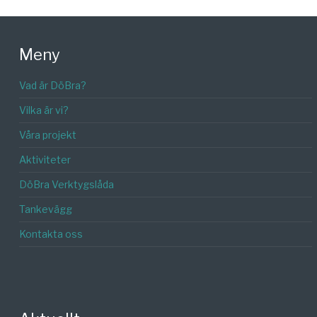
Meny
Vad är DöBra?
Vilka är vi?
Våra projekt
Aktiviteter
DöBra Verktygslåda
Tankevägg
Kontakta oss