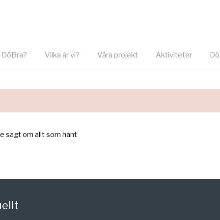
r DöBra?
Vilka är vi?
Våra projekt
Aktiviteter
Dö
lle sagt om allt som hänt
ellt