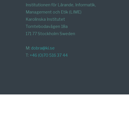
Institutionen för Lärande, Informatik,
Management och Etik (LIME)
Karolinska Institutet
Tomtebodavägen 18a
171 77 Stockholm Sweden
M:
dobra@ki.se
T:
+46 (0)70 516 37 44