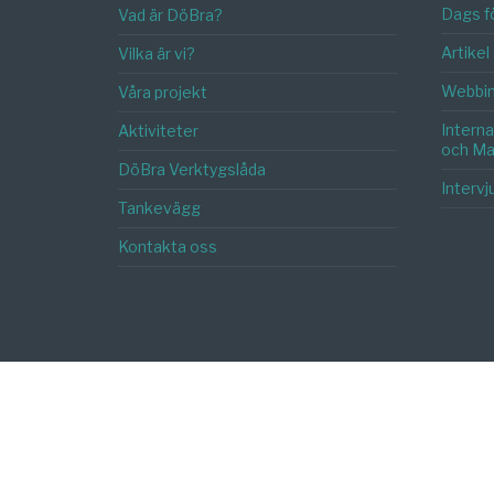
Dags fö
Vad är DöBra?
Artike
Vilka är vi?
Webbin
Våra projekt
Internat
Aktiviteter
och Mal
DöBra Verktygslåda
Intervj
Tankevägg
Kontakta oss