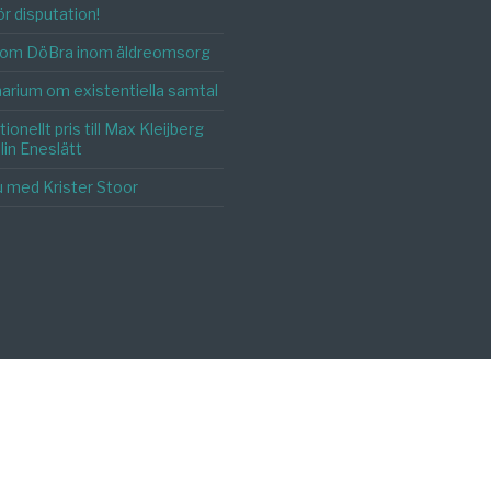
r disputation!
l om DöBra inom äldreomsorg
arium om existentiella samtal
ionellt pris till Max Kleijberg
in Eneslätt
u med Krister Stoor